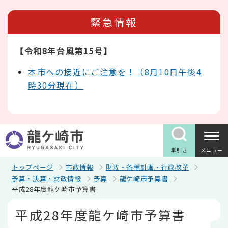
こ
の
緊急情報
ペ
ー
ジ
【令和8年台風第15号】
の
先
頭
本市への接近にご注意を！（8月10日午後4
で
時30分現在）
す
早引き
メニュー
トップページ
市政情報
財政・各種計画・行政改革
予算・決算・財政情報
予算
龍ケ崎市予算書
平成28年度龍ケ崎市予算書
本
平成28年度龍ケ崎市予算書
文
こ