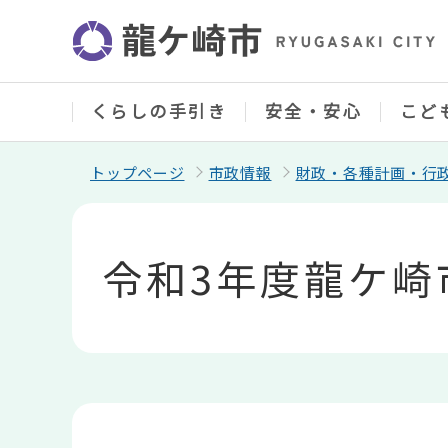
こ
の
ペ
ー
ジ
の
くらしの手引き
安全・安心
こど
先
頭
で
トップページ
市政情報
財政・各種計画・行
す
本
文
こ
令和3年度龍ケ崎
こ
か
ら