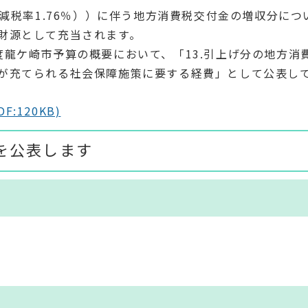
軽減税率1.76％））に伴う地方消費税交付金の増収分につ
財源として充当されます。
龍ケ崎市予算の概要において、「13.引上げ分の地方消
が充てられる社会保障施策に要する経費」として公表し
:120KB)
を公表します
）