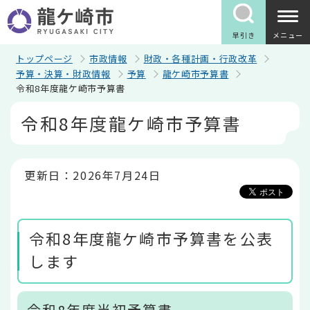
こ
の
ペ
早引き
メニュー
ー
ジ
トップページ
市政情報
財政・各種計画・行政改革
の
予算・決算・財政情報
予算
龍ケ崎市予算書
先
令和8年度龍ケ崎市予算書
頭
で
本
令和8年度龍ケ崎市予算書
す
文
こ
こ
か
ら
更新日：2026年7月24日
令和8年度龍ケ崎市予算書を公表
します
令和8年度当初予算書