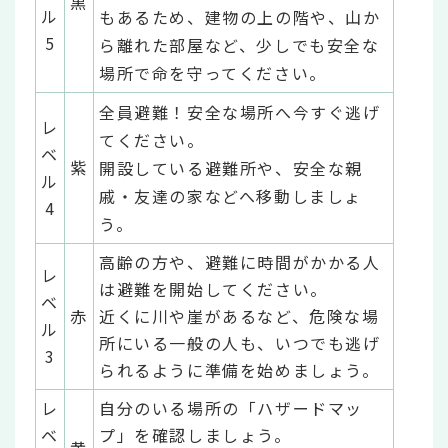
黒
ル
もあるため、建物の上の階や、山か
5
ら離れた部屋など、少しでも安全な
場所で命を守ってください。
全員避難！安全な場所へ今すぐ逃げ
レ
てください。
ベ
紫
開設している避難所や、安全な親
ル
戚・友達の家などへ移動しましょ
4
う。
高齢の方や、避難に時間がかかる人
レ
は避難を開始してください。
ベ
赤
近くに川や崖があるなど、危険な場
ル
所にいる一般の人も、いつでも逃げ
3
られるように準備を始めましょう。
レ
自分のいる場所の「ハザードマッ
ベ
プ」を確認しましょう。
黄