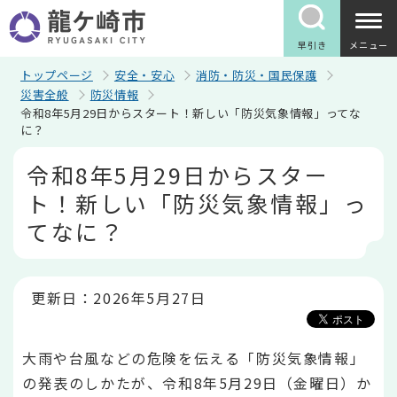
こ
の
ペ
早引き
メニュー
ー
ジ
トップページ
安全・安心
消防・防災・国民保護
の
災害全般
防災情報
先
令和8年5月29日からスタート！新しい「防災気象情報」ってな
頭
に？
で
す
本
令和8年5月29日からスター
文
こ
ト！新しい「防災気象情報」っ
こ
か
てなに？
ら
更新日：2026年5月27日
大雨や台風などの危険を伝える「防災気象情報」
の発表のしかたが、令和8年5月29日（金曜日）か