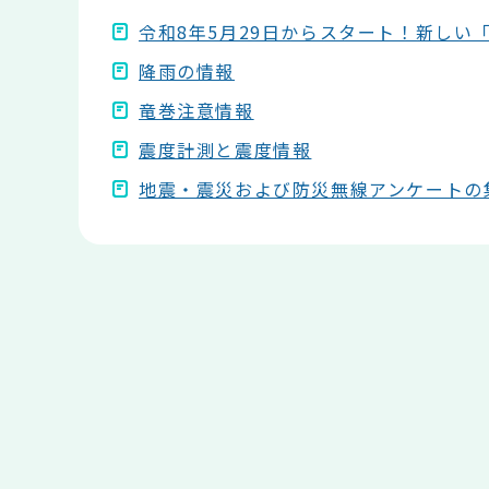
令和8年5月29日からスタート！新しい
降雨の情報
竜巻注意情報
震度計測と震度情報
地震・震災および防災無線アンケートの
本
文
こ
こ
ま
で