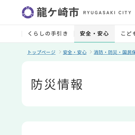
こ
の
ペ
ー
ジ
の
くらしの手引き
安全・安心
こど
先
頭
で
トップページ
安全・安心
消防・防災・国民
す
本
文
こ
防災情報
こ
か
ら