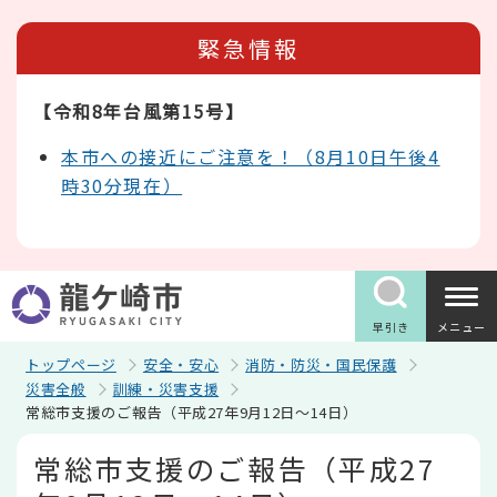
こ
の
緊急情報
ペ
ー
ジ
【令和8年台風第15号】
の
先
頭
本市への接近にご注意を！（8月10日午後4
で
時30分現在）
す
早引き
メニュー
トップページ
安全・安心
消防・防災・国民保護
災害全般
訓練・災害支援
常総市支援のご報告（平成27年9月12日～14日）
本
常総市支援のご報告（平成27
文
こ