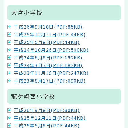
大宮小学校
平成26年9月10日(PDF:85KB)
平成25年12月11日(PDF:44KB)
平成25年5月8日(PDF:44KB)
平成24年10月26日(PDF:500KB)
平成24年6月8日(PDF:192KB)
平成24年3月7日(PDF:182KB)
平成23年11月16日(PDF:247KB)
平成23年8月17日(PDF:690KB)
龍ケ崎西小学校
平成26年9月8日(PDF:80KB)
平成25年12月11日(PDF:44KB)
平成25年5月8日(PDF:44KB)