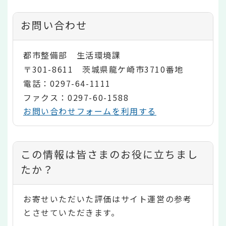
お問い合わせ
都市整備部 生活環境課
〒301-8611 茨城県龍ケ崎市3710番地
電話：0297-64-1111
ファクス：0297-60-1588
お問い合わせフォームを利用する
コ
この情報は皆さまのお役に立ちまし
ン
たか？
テ
お寄せいただいた評価はサイト運営の参考
ン
とさせていただきます。
ツ