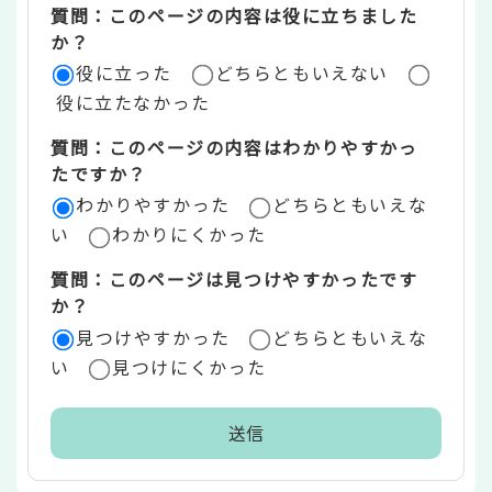
質問：このページの内容は役に立ちました
評
か？
役に立った
どちらともいえない
価
役に立たなかった
エ
質問：このページの内容はわかりやすかっ
リ
たですか？
ア
わかりやすかった
どちらともいえな
い
わかりにくかった
質問：このページは見つけやすかったです
か？
見つけやすかった
どちらともいえな
い
見つけにくかった