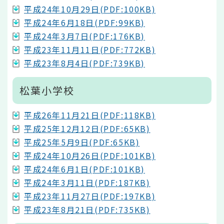
平成24年10月29日(PDF:100KB)
平成24年6月18日(PDF:99KB)
平成24年3月7日(PDF:176KB)
平成23年11月11日(PDF:772KB)
平成23年8月4日(PDF:739KB)
松葉小学校
平成26年11月21日(PDF:118KB)
平成25年12月12日(PDF:65KB)
平成25年5月9日(PDF:65KB)
平成24年10月26日(PDF:101KB)
平成24年6月1日(PDF:101KB)
平成24年3月11日(PDF:187KB)
平成23年11月27日(PDF:197KB)
平成23年8月21日(PDF:735KB)