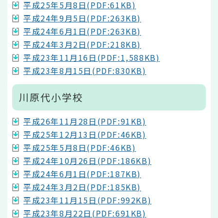
平成25年5月8日(PDF:61KB)
平成24年9月5日(PDF:263KB)
平成24年6月1日(PDF:263KB)
平成24年3月2日(PDF:218KB)
平成23年11月16日(PDF:1,588KB)
平成23年8月15日(PDF:830KB)
川原代小学校
平成26年11月28日(PDF:91KB)
平成25年12月13日(PDF:46KB)
平成25年5月8日(PDF:46KB)
平成24年10月26日(PDF:186KB)
平成24年6月1日(PDF:187KB)
平成24年3月2日(PDF:185KB)
平成23年11月15日(PDF:992KB)
平成23年8月22日(PDF:691KB)