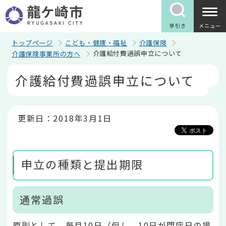
こ
の
ペ
早引き
メニュー
ー
ジ
トップページ
こども・健康・福祉
介護保険
の
介護給付費過誤申立について
介護保険事業所の方へ
先
頭
本
介護給付費過誤申立について
で
文
す
こ
こ
か
ら
更新日：2018年3月1日
申立の種類と提出期限
通常過誤
原則として、毎月10日（但し、10日が閉庁日の場