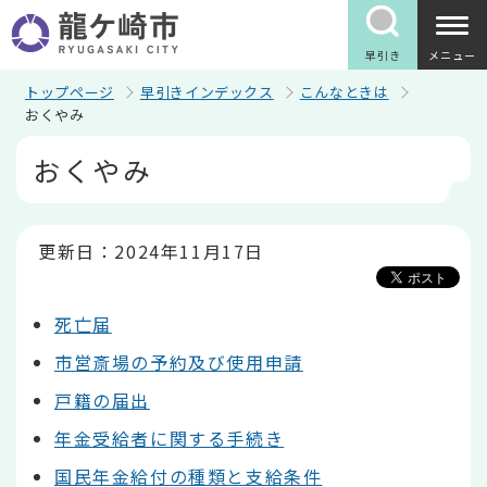
こ
の
ペ
早引き
メニュー
ー
ジ
トップページ
早引きインデックス
こんなときは
の
おくやみ
先
本
頭
おくやみ
文
で
こ
す
こ
か
ら
更新日：2024年11月17日
死亡届
市営斎場の予約及び使用申請
戸籍の届出
年金受給者に関する手続き
国民年金給付の種類と支給条件