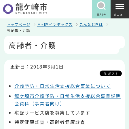
こ
の
ペ
早引き
メニュー
ー
ジ
トップページ
早引きインデックス
こんなときは
の
高齢者・介護
先
本
頭
高齢者・介護
文
で
こ
す
こ
か
ら
更新日：2018年3月1日
介護予防・日常生活支援総合事業について
龍ケ崎市介護予防・日常生活支援総合事業説明
会資料（事業者向け）
宅配サービス店を募集しています
特定健康診査・高齢者健康診査