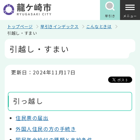
こ
の
ペ
早引き
メニュー
ー
ジ
トップページ
早引きインデックス
こんなときは
の
引越し・すまい
先
本
頭
引越し・すまい
文
で
こ
す
こ
か
ら
更新日：2024年11月17日
引っ越し
住民票の届出
外国人住民の方の手続き
国民年金給付の種類と支給条件