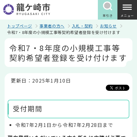
こ
の
ペ
早引き
メニュー
ー
ジ
トップページ
事業者の方へ
入札・契約
お知らせ
の
令和7・8年度の小規模工事等契約希望者登録を受け付けます
先
本
頭
令和7・8年度の小規模工事等
文
で
こ
す
契約希望者登録を受け付けます
こ
か
ら
更新日：2025年1月10日
受付期間
令和7年2月1日から令和7年2月28日まで