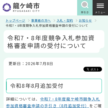
こ
の
ペ
早引き
メニュー
ー
ジ
トップページ
事業者の方へ
入札・契約
お知らせ
の
令和7・8年度競争入札参加資格審査申請の受付について
先
本
頭
令和7・8年度競争入札参加資
文
で
こ
す
格審査申請の受付について
こ
か
ら
更新日：2026年7月8日
令和8年8月追加受付
詳細については、
令和7・8年度龍ケ崎市競争入札
参加資格審査申請の手引き（8月追加受付）
をご確