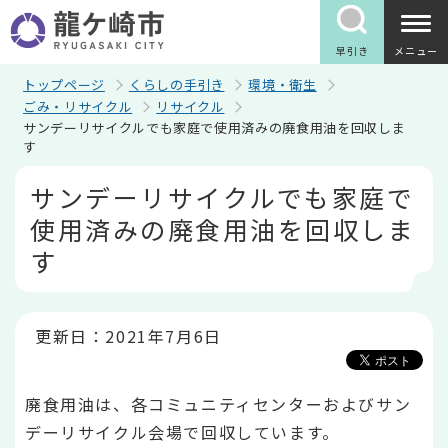
こ
の
ペ
早引き
メニュー
ー
ジ
トップページ
くらしの手引き
環境・衛生
の
ごみ・リサイクル
リサイクル
先
サンデーリサイクルでも家庭で使用済みの廃食用油を回収しま
頭
す
で
す
本
サンデーリサイクルでも家庭で
文
こ
使用済みの廃食用油を回収しま
こ
か
す
ら
更新日：2021年7月6日
廃食用油は、各コミュニティセンターおよびサン
デーリサイクル会場で回収しています。