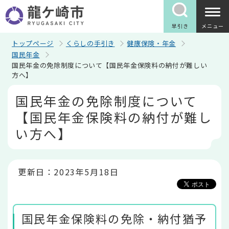
こ
の
ペ
早引き
メニュー
ー
ジ
トップページ
くらしの手引き
健康保険・年金
の
国民年金
先
国民年金の免除制度について【国民年金保険料の納付が難しい
頭
方へ】
で
す
本
国民年金の免除制度について
文
こ
【国民年金保険料の納付が難し
こ
か
い方へ】
ら
更新日：2023年5月18日
国民年金保険料の免除・納付猶予