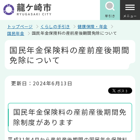
こ
の
ペ
早引き
メニュー
ー
ジ
トップページ
くらしの手引き
健康保険・年金
の
国民年金保険料の産前産後期間免除について
国民年金
先
頭
本
国民年金保険料の産前産後期間
で
文
す
こ
免除について
こ
か
ら
更新日：2024年6月13日
国民年金保険料の産前産後期間免
除制度があります
平成31年4月から産前産後期間の国民年金保険料