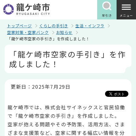
こ
の
ペ
早引き
メニュー
ー
ジ
トップページ
くらしの手引き
生活・インフラ
の
空家対策・空家バンク
お知らせ
先
「龍ケ崎市空家の手引き」を作成しました！
頭
で
本
「龍ケ崎市空家の手引き」を作
す
文
こ
成しました！
こ
か
ら
更新日：2025年7月29日
龍ケ崎市では、株式会社サイネックスと官民協働
で「龍ケ崎市空家の手引き」を作成しました。
空家が抱える問題やその予防策、活用方法、さま
ざまな支援策など、空家に関する幅広い情報を分