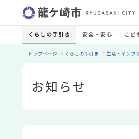
こ
の
ペ
ー
ジ
の
くらしの手引き
安全・安心
こど
先
頭
で
トップページ
くらしの手引き
生活・インフ
す
本
文
こ
お知らせ
こ
か
ら