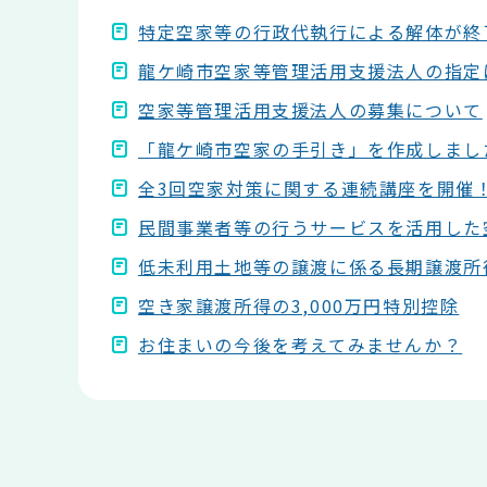
特定空家等の行政代執行による解体が終
龍ケ崎市空家等管理活用支援法人の指定
空家等管理活用支援法人の募集について
「龍ケ崎市空家の手引き」を作成しまし
全3回空家対策に関する連続講座を開催
民間事業者等の行うサービスを活用した
低未利用土地等の譲渡に係る長期譲渡所
空き家譲渡所得の3,000万円特別控除
お住まいの今後を考えてみませんか？
本
文
こ
こ
ま
で