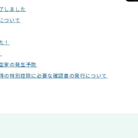
了しました
について
た！
！
空家の発生予防
得の特別控除に必要な確認書の発行について