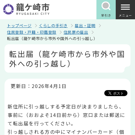
こ
の
ペ
早引き
メニュー
ー
ジ
トップページ
くらしの手引き
届出・証明
の
住民登録・戸籍・印鑑登録
住民票の届出
先
転出届（龍ケ崎市から市外や国外への引っ越し）
頭
で
本
転出届（龍ケ崎市から市外や国
す
文
こ
外への引っ越し）
こ
か
ら
更新日：2026年4月1日
新住所に引っ越しする予定日が決まりましたら、
事前に（おおよそ14日前から）窓口または郵送に
て転出届を行ってください。
引っ越しされる方の中にマイナンバーカード（個