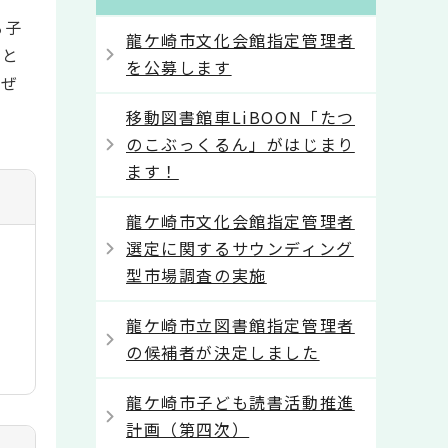
る子
龍ケ崎市文化会館指定管理者
会と
を公募します
、ぜ
移動図書館車LiBOON「たつ
のこぶっくるん」がはじまり
ます！
龍ケ崎市文化会館指定管理者
選定に関するサウンディング
型市場調査の実施
龍ケ崎市立図書館指定管理者
の候補者が決定しました
龍ケ崎市子ども読書活動推進
計画（第四次）