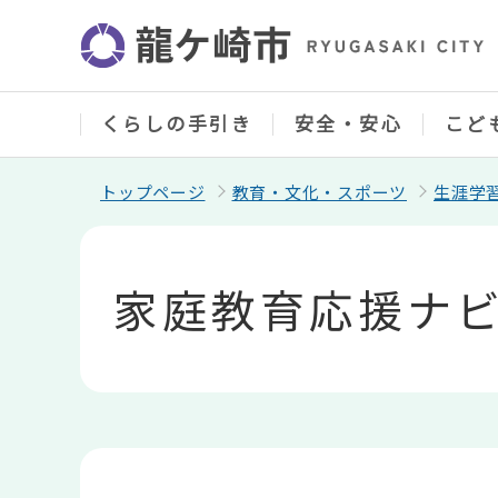
こ
の
ペ
ー
ジ
の
くらしの手引き
安全・安心
こど
先
頭
で
トップページ
教育・文化・スポーツ
生涯学
す
本
文
こ
家庭教育応援ナ
こ
か
ら