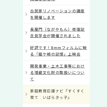
古民家リノベーションの講座
を開催します
長屋門（ながやもん）修復記
念見学会が開催されました
好評です！8mmフィルムに映
る「龍ケ崎の記憶」上映会
開発事業・土木工事等におけ
る埋蔵文化財の取扱いについ
て
家庭教育応援ナビ『すくすく
育て いばらきっ子』