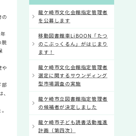
龍ケ崎市文化会館指定管理者
物の
を公募します
3年
移動図書館車LiBOON「たつ
の脱
のこぶっくるん」がはじまり
保
ます！
龍ケ崎市文化会館指定管理者
壁や
選定に関するサウンディング
型市場調査の実施
下部
は、
龍ケ崎市立図書館指定管理者
の候補者が決定しました
た。
龍ケ崎市子ども読書活動推進
計画（第四次）