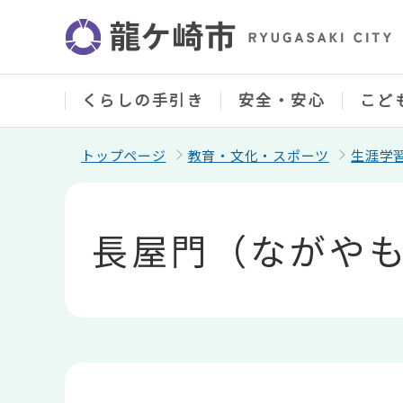
こ
の
ペ
ー
ジ
の
くらしの手引き
安全・安心
こど
先
頭
で
トップページ
教育・文化・スポーツ
生涯学
す
本
文
こ
長屋門（ながや
こ
か
ら