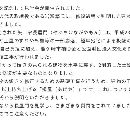
を記念して見学会が開催されました。
の代表取締役である岩瀬繁氏に、修復過程で判明した建
きました。
指定された矢口家長屋門（やぐちけながやもん）は、平成2
と上屋のずれや外壁等の一部崩落、経年劣化による板壁
の自己負担に加え、龍ケ崎市補助金と公益財団法人文化財
復工事が行われました。
向かって傾きの見られる建物を水平に戻す、2崩落した土
の修復が主要なものとなりました。
物の傾きを修正するための基礎工事を行うため、建物の
ル以上持ち上げる「揚屋（あげや）」です。これについて
氏から説明をいただきました。
ながら長屋門を見学し、さまざまな質問をされていまし
のでご注意ください。