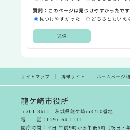
価
質問：このページは見つけやすかったです
エ
見つけやすかった
どちらともいえ
リ
ア
本
文
こ
こ
ま
サイトマップ
携帯サイト
ホームページ
で
龍ケ崎市役所
〒301-8611 茨城県龍ケ崎市3710番地
電話
：
0297-64-1111
開庁時間
：
平日 午前9時から午後5時（祝日・