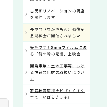
古民家リノベーションの講座
を開催します
長屋門（ながやもん）修復記
念見学会が開催されました
好評です！8mmフィルムに映
る「龍ケ崎の記憶」上映会
開発事業・土木工事等におけ
る埋蔵文化財の取扱いについ
て
家庭教育応援ナビ『すくすく
育て いばらきっ子』