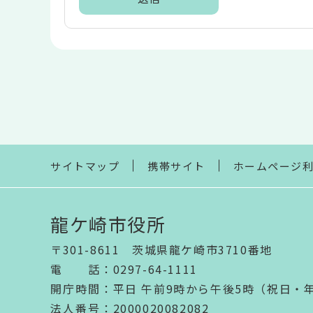
本
文
こ
こ
ま
で
サイトマップ
携帯サイト
ホームページ
龍ケ崎市役所
〒301-8611 茨城県龍ケ崎市3710番地
電話
：
0297-64-1111
開庁時間
：
平日 午前9時から午後5時（祝日・
法人番号
：2000020082082