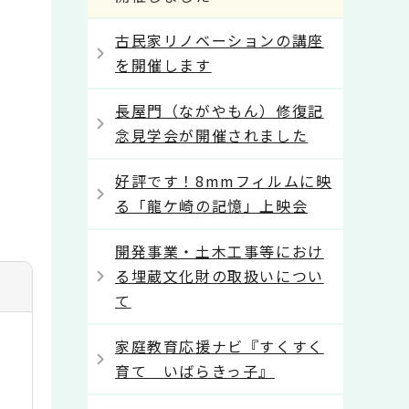
古民家リノベーションの講座
を開催します
長屋門（ながやもん）修復記
念見学会が開催されました
好評です！8mmフィルムに映
る「龍ケ崎の記憶」上映会
開発事業・土木工事等におけ
る埋蔵文化財の取扱いについ
て
家庭教育応援ナビ『すくすく
育て いばらきっ子』