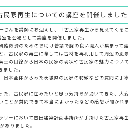
）古民家再生についての講座を開催しました
一さんを講師にお迎えし、「古民家再生から見えてくる
賞室を会場として講座を開催しました。
飢饉救済のためのお助け普請で腕の良い職人が集まって
と、古民家の再生に際しては古材を再利用して周辺の風
築士の目線から日本の民家の現状や古民家の魅力につい
きました。
、日本全体からみた茨城県の民家の特徴などの質問に丁
った、古民家に住みたいと思う気持ちが湧いてきた、大
いことが質問できて本当によかったなどの感想が聞かれ
ラリーにおいて吉田建築計画事務所が手掛けた古民家再
者がありました。