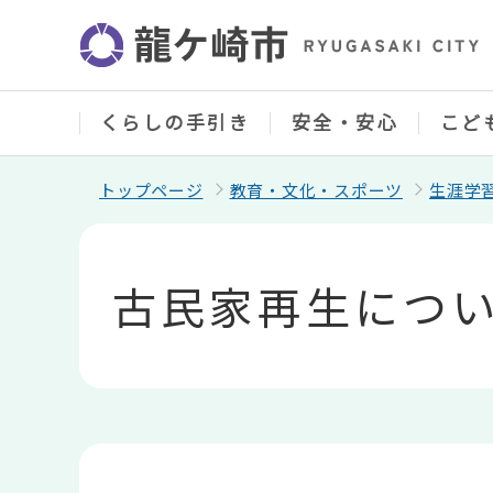
こ
の
ペ
ー
ジ
の
くらしの手引き
安全・安心
こど
先
頭
で
トップページ
教育・文化・スポーツ
生涯学
す
本
文
こ
古民家再生につ
こ
か
ら