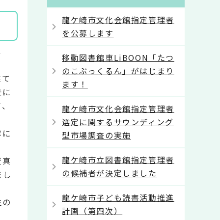
龍ケ崎市文化会館指定管理者
を公募します
こ
移動図書館車LiBOON「たつ
のこぶっくるん」がはじまり
建て
ます！
景に
て、
龍ケ崎市文化会館指定管理者
選定に関するサウンディング
寧に
型市場調査の実施
龍ケ崎市立図書館指定管理者
変真
の候補者が決定しました
まし
龍ケ崎市子ども読書活動推進
生の
計画（第四次）