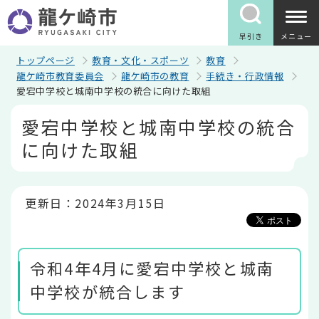
こ
の
ペ
早引き
メニュー
ー
ジ
トップページ
教育・文化・スポーツ
教育
の
龍ケ崎市教育委員会
龍ケ崎市の教育
手続き・行政情報
先
愛宕中学校と城南中学校の統合に向けた取組
頭
で
本
愛宕中学校と城南中学校の統合
す
文
こ
に向けた取組
こ
か
ら
更新日：2024年3月15日
令和4年4月に愛宕中学校と城南
中学校が統合します