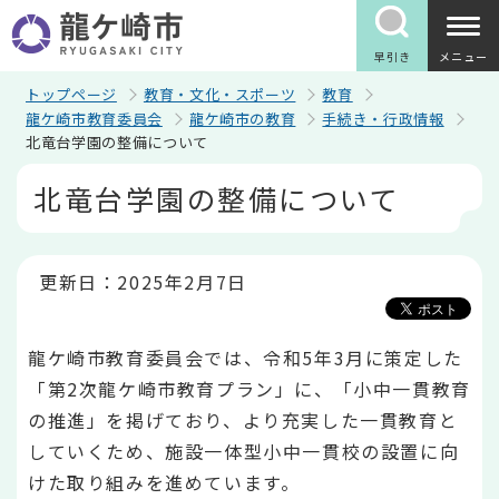
こ
の
ペ
早引き
メニュー
ー
ジ
トップページ
教育・文化・スポーツ
教育
の
龍ケ崎市教育委員会
龍ケ崎市の教育
手続き・行政情報
先
北竜台学園の整備について
頭
で
本
北竜台学園の整備について
す
文
こ
こ
か
ら
更新日：2025年2月7日
龍ケ崎市教育委員会では、令和5年3月に策定した
「第2次龍ケ崎市教育プラン」に、「小中一貫教育
の推進」を掲げており、より充実した一貫教育と
していくため、施設一体型小中一貫校の設置に向
けた取り組みを進めています。