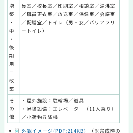
増
員室／校長室／印刷室／相談室／湯沸室
築
／職員更衣室／放送室／保健室／会議室
・
／配膳室／トイレ（男・女／バリアフリ
中
ートイレ）
・
後
期
用
＝
改
築
そ
・屋外施設：駐輪場／遊具
の
・昇降設備：エレベーター（11人乗り）
他
／小荷物昇降機
外観イメージ(PDF:214KB)
（※完成時の