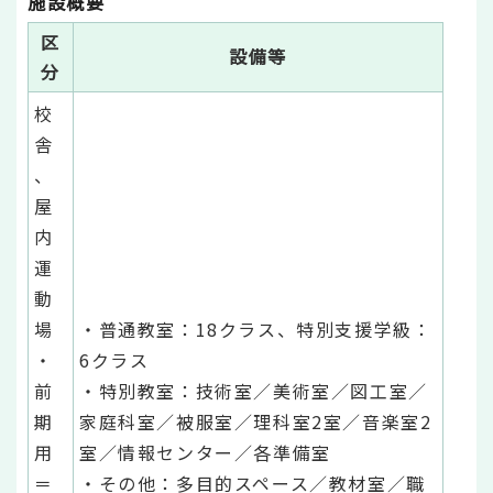
施設概要
区
設備等
分
校
舎
、
屋
内
運
動
場
・普通教室：18クラス、特別支援学級：
・
6クラス
前
・特別教室：技術室／美術室／図工室／
期
家庭科室／被服室／理科室2室／音楽室2
用
室／情報センター／各準備室
＝
・その他：多目的スペース／教材室／職