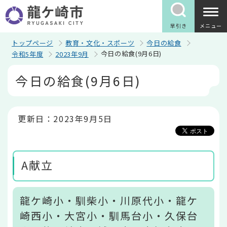
こ
の
ペ
早引き
メニュー
ー
ジ
トップページ
教育・文化・スポーツ
今日の給食
の
今日の給食(9月6日)
令和5年度
2023年9月
先
頭
本
今日の給食(9月6日)
で
文
す
こ
こ
か
ら
更新日：2023年9月5日
A献立
龍ケ崎小・馴柴小・川原代小・龍ケ
崎西小・大宮小・馴馬台小・久保台