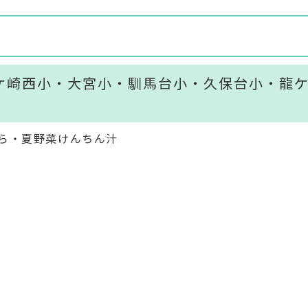
ケ崎西小・大宮小・馴馬台小・久保台小・龍
ら・夏野菜けんちん汁