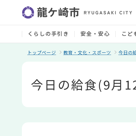
こ
の
ペ
ー
ジ
の
くらしの手引き
安全・安心
こど
先
頭
で
トップページ
教育・文化・スポーツ
今日の
す
本
文
こ
今日の給食(9月1
こ
か
ら