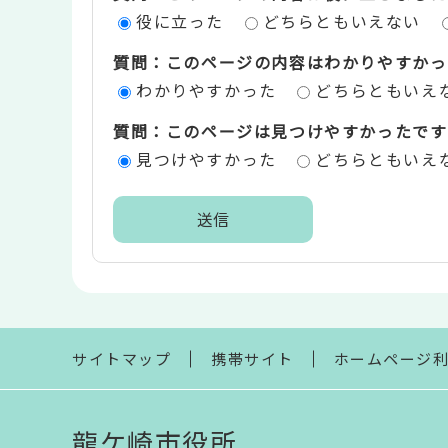
役に立った
どちらともいえない
ツ
質問：このページの内容はわかりやすかっ
評
わかりやすかった
どちらともいえ
価
質問：このページは見つけやすかったです
エ
見つけやすかった
どちらともいえ
リ
ア
本
文
こ
こ
ま
サイトマップ
携帯サイト
ホームページ
で
龍ケ崎市役所