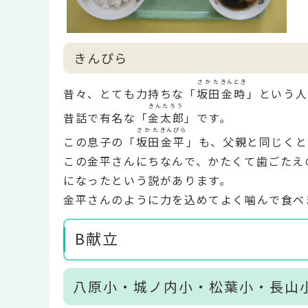
きんぴら
さかた
きんとき
昔々、とても力持ちな「
坂田
金時
」という人
きんたろう
昔話で有名な「
金太郎
」です。
さかた
きんぴら
この息子の「
坂田
金平
」も、父親と同じくと
この金平さんにちなんで、かたくて歯ごたえ
になったという説があります。
金平さんのように力を込めてよく噛んで食べ
B献立
八原小・城ノ内小・松葉小・長山