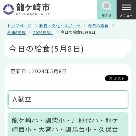
こ
の
ペ
早引き
メニュー
ー
ジ
トップページ
教育・文化・スポーツ
今日の給食
の
今日の給食(5月8日)
令和6年度
2024年5月
先
頭
本
今日の給食(5月8日)
で
文
す
こ
こ
か
ら
更新日：2024年5月8日
A献立
龍ケ崎小・馴柴小・川原代小・龍ケ
崎西小・大宮小・馴馬台小・久保台