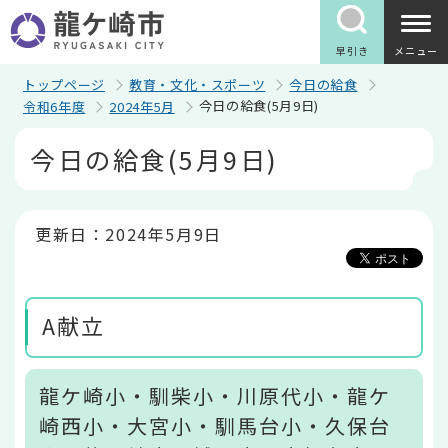
こ
の
ペ
早引き
メニュー
ー
ジ
トップページ
教育・文化・スポーツ
今日の給食
の
今日の給食(5月9日)
令和6年度
2024年5月
先
頭
本
今日の給食(5月9日)
で
文
す
こ
こ
か
ら
更新日：2024年5月9日
A献立
龍ケ崎小・馴柴小・川原代小・龍ケ
崎西小・大宮小・馴馬台小・久保台