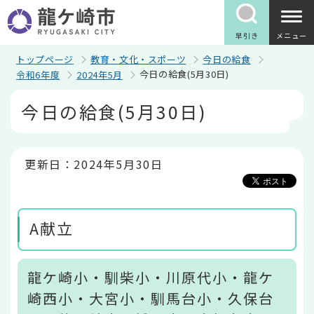
こ
の
ペ
早引き
メニュー
ー
ジ
トップページ
教育・文化・スポーツ
今日の給食
の
今日の給食(5月30日)
令和6年度
2024年5月
先
頭
本
今日の給食(5月30日)
で
文
す
こ
こ
か
ら
更新日：2024年5月30日
A献立
龍ケ崎小・馴柴小・川原代小・龍ケ
崎西小・大宮小・馴馬台小・久保台