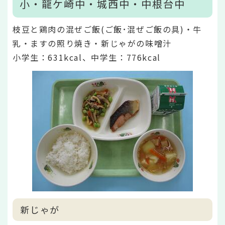
小・龍ケ崎中・城西中・中根台中
枝豆と鶏肉の混ぜご飯(ご飯･混ぜご飯の具)・牛
乳・ますの照り焼き・新じゃがの味噌汁
小学生：631kcal、中学生：776kcal
新じゃが