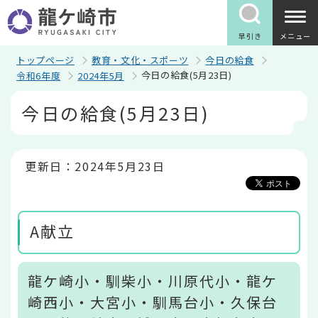
こ
の
ペ
早引き
メニュー
ー
ジ
トップページ
教育・文化・スポーツ
今日の給食
の
今日の給食(5月23日)
令和6年度
2024年5月
先
頭
本
今日の給食(5月23日)
で
文
す
こ
こ
か
ら
更新日：2024年5月23日
A献立
龍ケ崎小・馴柴小・川原代小・龍ケ
崎西小・大宮小・馴馬台小・久保台