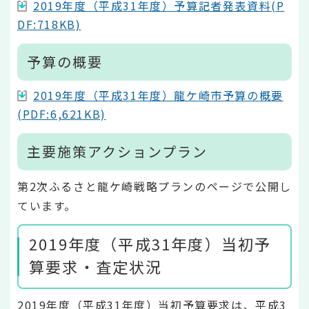
2019年度（平成31年度）予算記者発表資料(P
DF:718KB)
予算の概要
2019年度（平成31年度）龍ケ崎市予算の概要
(PDF:6,621KB)
主要施策アクションプラン
第2次ふるさと龍ケ崎戦略プランのページで公開し
ています。
2019年度（平成31年度）当初予
算要求・査定状況
2019年度（平成31年度）当初予算要求は、平成3