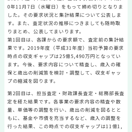
0年11月7日（水曜日）をもって締め切りとなりま
した。その要求状況と集計結果について公表しま
す。また、査定状況の推移につきましても随時取
りまとめ、公表してまいります。
第1回目は、各課からの要求額で、査定前の集計結
果です。2019年度（平成31年度）当初予算の要求
時点の収支ギャップは25億5,490万円となってい
ます。今後、要求内容について精査し、歳入の確
保と歳出の削減策を検討・調整して、収支ギャッ
プの縮減を図ります。
第2回目は、担当査定・財政課長査定・総務部長査
定を経た結果です。各事業の要求内容の精査や数
量、単価等の調整を行い、歳出の削減を図るとと
もに、基金や市債を充当するなど、歳入の調整を
行った結果、この時点での収支ギャップは11億1,