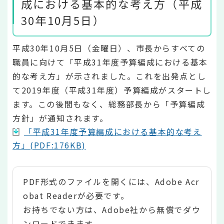
成における基本的な考え方（平成
30年10月5日）
平成30年10月5日（金曜日）、市長からすべての
職員に向けて「平成31年度予算編成における基本
的な考え方」が示されました。これを出発点とし
て2019年度（平成31年度）予算編成がスタートし
ます。この後間もなく、総務部長から「予算編成
方針」が通知されます。
「平成31年度予算編成における基本的な考え
方」(PDF:176KB)
PDF形式のファイルを開くには、Adobe Acr
obat Readerが必要です。
お持ちでない方は、Adobe社から無償でダウ
ンロードできます。