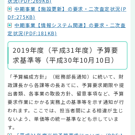
状況(PDF:269KB)
中期事業【施設更新】の要求・二次査定状況(P
DF:275KB)
中期事業【情報システム関連】の要求・二次査
定状況(PDF:181KB)
2019年度（平成31年度）予算要
求基準等（平成30年10月10日）
「予算編成方針」（総務部長通知）に続いて、財
政課長から各課等の長あてに、予算要求期限や提
出書類、各事業の取扱方針、留意事項など、予算
要求作業にかかる実務上の基準等を示す通知が行
われます。ここでは、担当者間による相違が生じ
ないよう、単価等の統一基準なども示していま
す。