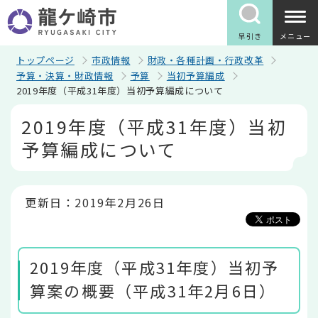
こ
の
ペ
早引き
メニュー
ー
ジ
トップページ
市政情報
財政・各種計画・行政改革
の
予算・決算・財政情報
予算
当初予算編成
先
2019年度（平成31年度）当初予算編成について
頭
で
本
2019年度（平成31年度）当初
す
文
こ
予算編成について
こ
か
ら
更新日：2019年2月26日
2019年度（平成31年度）当初予
算案の概要（平成31年2月6日）