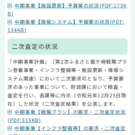
中期事業
【
施設更新
】
予算案の状況(PDF:173K
B)
中期事業
【
情報システム
】
予算案の状況(PDF:
134KB)
二次査定の状況
「中期事業計画」（第2次ふるさと龍ケ崎戦略プラ
ン登載事業・インフラ整備等・施設更新・情報シ
ステム関連）において二次要求可となり、予算要
求のあった事業について、財政課において精査・
査定を行い、各課等に内示（令和元年12月25日現
在）した状況（二次査定結果）を公表します。
中期事業【戦略プラン】の要求・二次査定状況
(PDF:315KB)
中期事業【インフラ整備等】の要求・二次査定