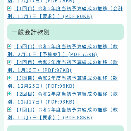
別、12月17日）(PDF:78KB)
【1回目】令和2年度当初予算編成の推移（会計
別、11月7日【要求】）(PDF:80KB)
一般会計款別
【5回目】令和2年度当初予算編成の推移（款
別、2月10日【予算案】）(PDF:75KB)
【4回目】令和2年度当初予算編成の推移（款
別、1月15日）(PDF:97KB)
【3回目】令和2年度当初予算編成の推移（款
別、12月25日）(PDF:96KB)
【2回目】令和2年度当初予算編成の推移（款
別、12月17日）(PDF:93KB)
【1回目】令和2年度当初予算編成の推移（款
別、11月7日【要求】）(PDF:88KB)