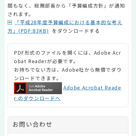
間もなく、総務部長から「予算編成方針」が通知
されます。
「平成28年度予算編成における基本的な考え
方」(PDF:83KB)
をダウンロードする
PDF形式のファイルを開くには、Adobe Acr
obat Readerが必要です。
お持ちでない方は、Adobe社から無償でダウ
ンロードできます。
Adobe Acrobat Reade
r のダウンロードへ
お問い合わせ