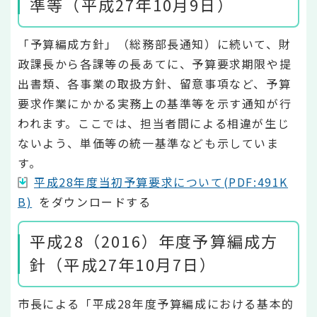
準等（平成27年10月9日）
「予算編成方針」（総務部長通知）に続いて、財
政課長から各課等の長あてに、予算要求期限や提
出書類、各事業の取扱方針、留意事項など、予算
要求作業にかかる実務上の基準等を示す通知が行
われます。ここでは、担当者間による相違が生じ
ないよう、単価等の統一基準なども示していま
す。
平成28年度当初予算要求について(PDF:491K
B)
をダウンロードする
平成28（2016）年度予算編成方
針（平成27年10月7日）
市長による「平成28年度予算編成における基本的