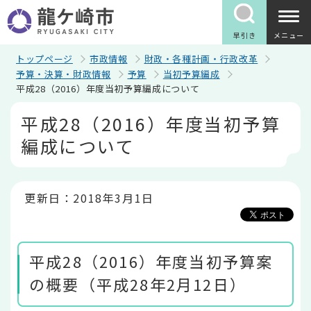
こ
の
ペ
早引き
メニュー
ー
ジ
トップページ
市政情報
財政・各種計画・行政改革
の
予算・決算・財政情報
予算
当初予算編成
先
平成28（2016）年度当初予算編成について
頭
で
本
平成28（2016）年度当初予算
す
文
こ
編成について
こ
か
ら
更新日：2018年3月1日
平成28（2016）年度当初予算案
の概要（平成28年2月12日）