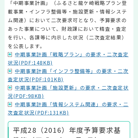
「中期事業計画」（ふるさと龍ケ崎戦略プラン登
載事業・インフラ整備等・施設更新・情報システ
ム関連）において二次要求可となり、予算要求の
あった事業について、財政課において精査・査定
を行い、各課等に内示した状況（二次査定結果）
を公表します。
中期事業計画「戦略プラン」の要求・二次査定
状況(PDF:148KB)
中期事業計画「インフラ整備等」の要求・二次
査定状況(PDF:101KB)
中期事業計画「施設更新」の要求・二次査定状
況(PDF:98KB)
中期事業計画「情報システム関連」の要求・二
次査定状況(PDF:131KB)
平成28（2016）年度予算要求基