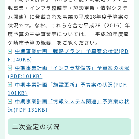
載事業・インフラ整備等・施設更新・情報システ
ム関連）に登載された事業の平成28年度予算案の
状況です。なお、これらを含む平成28（2016）年
度予算の主要事業等については、「平成28年度龍
ケ崎市予算の概要」をご覧ください。
中期事業計画「戦略プラン」予算案の状況(PD
F:140KB)
中期事業計画「インフラ整備等」予算案の状況
(PDF:101KB)
中期事業計画「施設更新」予算案の状況(PDF:
101KB)
中期事業計画「情報システム関連」予算案の状
況(PDF:131KB)
二次査定の状況