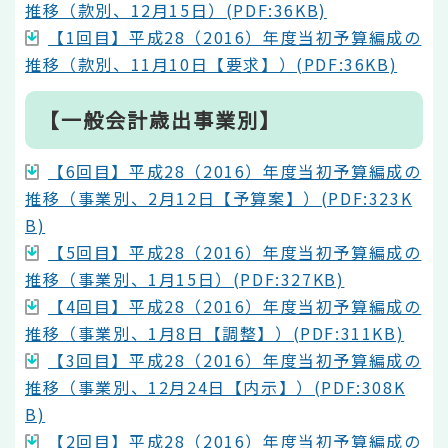
推移（款別、12月15日）(PDF:36KB)
【1回目】平成28（2016）年度当初予算編成の
推移（款別、11月10日【要求】）(PDF:36KB)
【一般会計歳出事業別】
【6回目】平成28（2016）年度当初予算編成の
推移（事業別、2月12日【予算案】）(PDF:323K
B)
【5回目】平成28（2016）年度当初予算編成の
推移（事業別、1月15日）(PDF:327KB)
【4回目】平成28（2016）年度当初予算編成の
推移（事業別、1月8日【調整】）(PDF:311KB)
【3回目】平成28（2016）年度当初予算編成の
推移（事業別、12月24日【内示】）(PDF:308K
B)
【2回目】平成28（2016）年度当初予算編成の