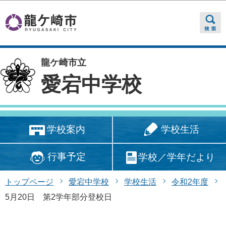
このページの本文へ移動
龍ケ崎市立
愛宕中学校
学校生活
学校案内
行事予定
学校／学年だより
トップページ
愛宕中学校
学校生活
令和2年度
5月20日 第2学年部分登校日