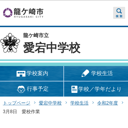
このページの本文へ移動
龍ケ崎市立
愛宕中学校
学校生活
学校案内
行事予定
学校／学年だより
トップページ
愛宕中学校
学校生活
令和2年度
3月8日 愛校作業