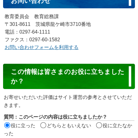
お問い合わせ
教育委員会 教育総務課
〒301-8611 茨城県龍ケ崎市3710番地
電話：0297-64-1111
ファクス：0297-60-1582
お問い合わせフォームを利用する
コ
この情報は皆さまのお役に立ちました
ン
か？
テ
ン
お寄せいただいた評価はサイト運営の参考とさせていただ
ツ
きます。
評
質問：このページの内容は役に立ちましたか？
価
役に立った
どちらともいえない
役に立たなか
エ
った