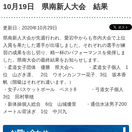
10月19日 県南新人大会 結果
更新日：2020年10月29日
県南新人大会が先週行われ、愛宕中からも市内大会で上位
入賞を果たした選手が出場しました。それぞれの選手が練
習の成果を出し切り、精一杯のパフォーマンスを発揮しま
した。県南大会の最終結果をお知らせします。
・柔道女子団体 優勝 県大会へ ・柔道女子個人 1
位 山ざき凛、 2位 ウオンカンフー花子、3位 坂本香
帆（階級はそれぞれ違います。）
・女子バスケットボール ベスト8 ・弓道女子個人
3位 田村華穂
・新体操個人総合 6位 山城優里 ・通信水泳男子200
メートル背泳ぎ 1位 中川九