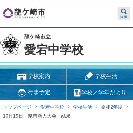
このページの本文へ移動
龍ケ崎市立
愛宕中学校
学校生活
学校案内
行事予定
学校／学年だより
トップページ
愛宕中学校
学校生活
令和2年度
10月19日 県南新人大会 結果