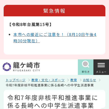
こ
の
緊急情報
ペ
ー
ジ
【令和8年台風第15号】
の
先
頭
本市への接近にご注意を！（8月10日午後4
で
時30分現在）
す
早引き
メニュー
トップページ
教育・文化・スポーツ
教育
お知らせ
令和7年度非核平和推進事業に係る長崎への中学生派遣事業
本
令和7年度非核平和推進事業に
文
こ
係る長崎への中学生派遣事業
こ