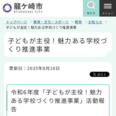
こ
の
ペ
早引き
メニュー
ー
ジ
トップページ
教育・文化・スポーツ
教育
お知らせ
の
子どもが主役！魅力ある学校づくり推進事業
先
本
頭
子どもが主役！魅力ある学校づ
文
で
こ
す
くり推進事業
こ
か
ら
更新日：2025年8月18日
令和6年度「子どもが主役！魅力
ある学校づくり推進事業」活動報
告