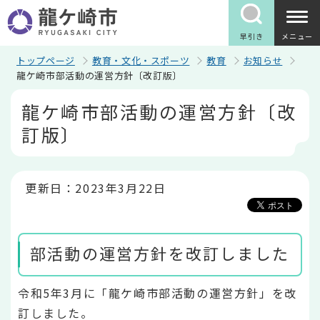
こ
の
ペ
早引き
メニュー
ー
ジ
トップページ
教育・文化・スポーツ
教育
お知らせ
の
龍ケ崎市部活動の運営方針〔改訂版〕
先
本
頭
龍ケ崎市部活動の運営方針〔改
文
で
こ
す
訂版〕
こ
か
ら
更新日：2023年3月22日
部活動の運営方針を改訂しました
令和5年3月に「龍ケ崎市部活動の運営方針」を改
訂しました。