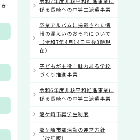
令和7年度非核平和推進事業に
すき
係る長崎への中学生派遣事業
卒業アルバムに掲載された情
報の漏えいのおそれについて
（令和7年4月14日午後3時現
在）
子どもが主役！魅力ある学校
づくり推進事業
令和6年度非核平和推進事業に
係る長崎への中学生派遣事業
龍ケ崎市奨学生制度
龍ケ崎市部活動の運営方針
〔改訂版〕