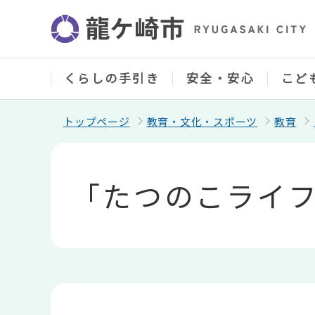
こ
の
ペ
ー
ジ
の
くらしの手引き
安全・安心
こど
先
頭
で
トップページ
教育・文化・スポーツ
教育
す
本
文
こ
「たつのこライ
こ
か
ら