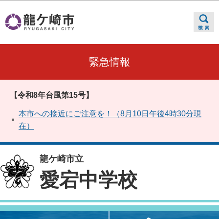
このページの本文へ移動
緊急情報
【令和8年台風第15号】
本市への接近にご注意を！（8月10日午後4時30分現
在）
龍ケ崎市立
愛宕中学校