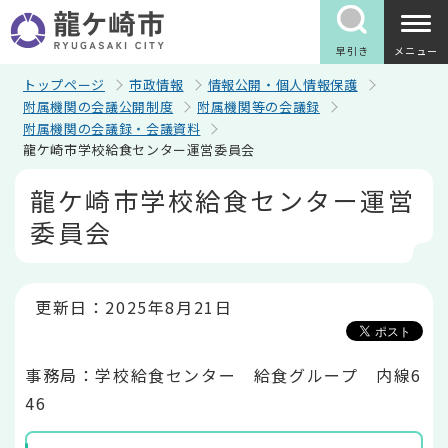
こ
の
ペ
早引き
メニュー
ー
ジ
トップページ
市政情報
情報公開・個人情報保護
の
附属機関の会議公開制度
附属機関等の会議録
先
附属機関の会議録・会議資料
頭
龍ケ崎市学校給食センター運営委員会
で
す
本
龍ケ崎市学校給食センター運営
文
こ
委員会
こ
か
ら
更新日：2025年8月21日
事務局：学校給食センター 給食グループ 内線6
46