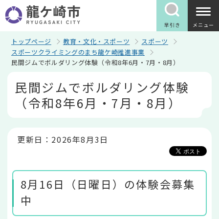
こ
の
ペ
早引き
メニュー
ー
ジ
トップページ
教育・文化・スポーツ
スポーツ
の
スポーツクライミングのまち龍ケ崎推進事業
先
民間ジムでボルダリング体験（令和8年6月・7月・8月）
頭
で
本
民間ジムでボルダリング体験
す
文
こ
（令和8年6月・7月・8月）
こ
か
ら
更新日：2026年8月3日
8月16日（日曜日）の体験会募集
中