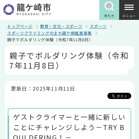
こ
の
ペ
早引き
メニュー
ー
ジ
トップページ
教育・文化・スポーツ
スポーツ
の
スポーツクライミングのまち龍ケ崎推進事業
先
親子でボルダリング体験（令和7年11月8日）
頭
で
本
親子でボルダリング体験（令和
す
文
こ
7年11月8日）
こ
か
ら
更新日：2025年11月11日
ゲストクライマーと一緒に新しい
ことにチャレンジしよう－TRY B
OULDERING！－