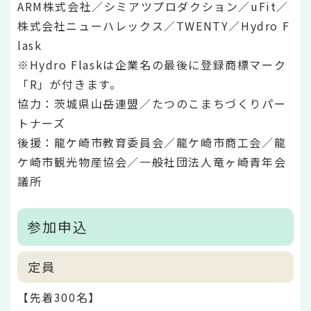
ARM株式会社／シミアツプロダクション／uFit／
株式会社ニューハレックス／TWENTY／Hydro F
lask
※Hydro Flaskは企業名の最後に登録商標マーク
「R」が付きます。
協力：茨城県山岳連盟／たつのこまちづくりパー
トナーズ
後援：龍ケ崎市教育委員会／龍ケ崎市商工会／龍
ケ崎市観光物産協会／一般社団法人竜ヶ崎青年会
議所
参加申込
定員
【先着300名】