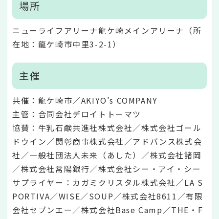
場所
ニューライフアリーナ龍ケ崎メインアリーナ（所
在地：龍ケ崎市中里3-2-1）
主催
共催：龍ケ崎市／AKIYO’s COMPANY
主管：合同会社デロイトトーマツ
協賛：牛乳石鹸共進社株式会社／株式会社ゴール
ドウイン／関彰商事株式会社／アドバンス株式会
社／一般社団法人未来（あした）／株式会社諸岡
／株式会社常陽銀行／株式会社シー・アイ・シー
サプライヤー：カガミクリスタル株式会社／LA S
PORTIVA／WISE／SOUP／株式会社8611／有限
会社セブンエー／株式会社Base Camp／THE・F