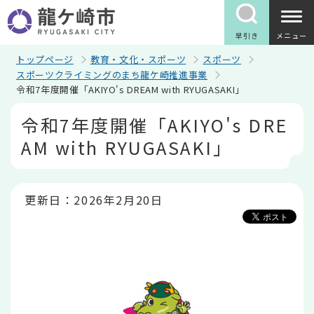
こ
の
ペ
早引き
メニュー
ー
ジ
トップページ
教育・文化・スポーツ
スポーツ
の
スポーツクライミングのまち龍ケ崎推進事業
先
令和7年度開催「AKIYO's DREAM with RYUGASAKI」
頭
で
本
令和7年度開催「AKIYO's DRE
す
文
こ
AM with RYUGASAKI」
こ
か
ら
更新日：2026年2月20日