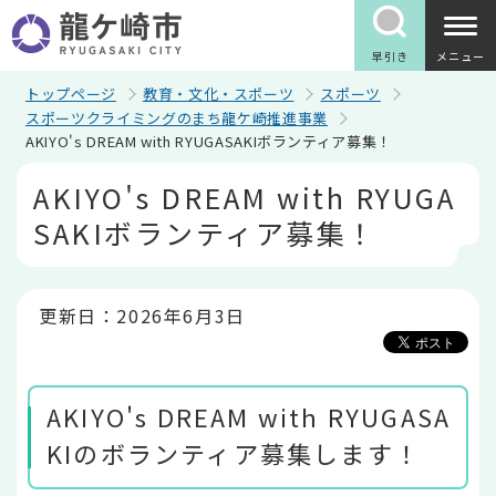
こ
の
ペ
早引き
メニュー
ー
ジ
トップページ
教育・文化・スポーツ
スポーツ
の
スポーツクライミングのまち龍ケ崎推進事業
先
AKIYO's DREAM with RYUGASAKIボランティア募集！
頭
で
本
AKIYO's DREAM with RYUGA
す
文
こ
SAKIボランティア募集！
こ
か
ら
更新日：2026年6月3日
AKIYO's DREAM with RYUGASA
KIのボランティア募集します！