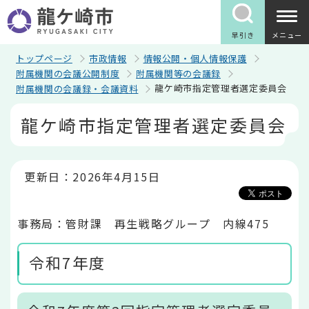
こ
の
ペ
早引き
メニュー
ー
ジ
トップページ
市政情報
情報公開・個人情報保護
の
附属機関の会議公開制度
附属機関等の会議録
先
龍ケ崎市指定管理者選定委員会
附属機関の会議録・会議資料
頭
で
本
す
龍ケ崎市指定管理者選定委員会
文
こ
こ
か
ら
更新日：2026年4月15日
事務局：管財課 再生戦略グループ 内線475
令和7年度