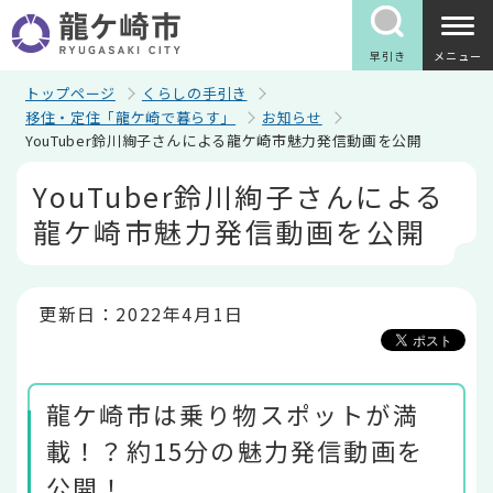
こ
の
ペ
早引き
メニュー
ー
ジ
トップページ
くらしの手引き
の
移住・定住「龍ケ崎で暮らす」
お知らせ
先
YouTuber鈴川絢子さんによる龍ケ崎市魅力発信動画を公開
頭
で
本
YouTuber鈴川絢子さんによる
す
文
こ
龍ケ崎市魅力発信動画を公開
こ
か
ら
更新日：2022年4月1日
龍ケ崎市は乗り物スポットが満
載！？約15分の魅力発信動画を
公開！