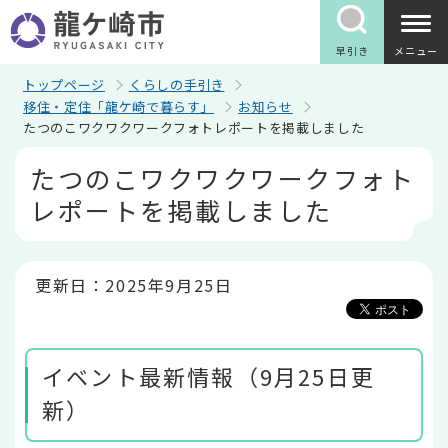
こ
の
ペ
早引き
メニュー
ー
ジ
トップページ
くらしの手引き
の
移住・定住「龍ケ崎で暮らす」
お知らせ
先
たつのこワクワクワークフォトレポートを掲載しました
頭
で
本
たつのこワクワクワークフォト
す
文
こ
レポートを掲載しました
こ
か
ら
更新日：2025年9月25日
イベント最新情報（9月25日更
新）