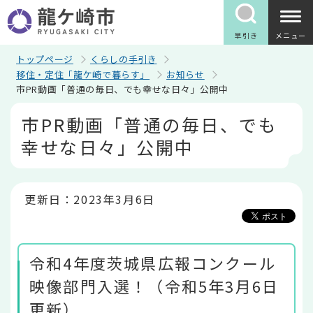
こ
の
ペ
早引き
メニュー
ー
ジ
トップページ
くらしの手引き
の
移住・定住「龍ケ崎で暮らす」
お知らせ
先
市PR動画「普通の毎日、でも幸せな日々」公開中
頭
で
本
市PR動画「普通の毎日、でも
す
文
こ
幸せな日々」公開中
こ
か
ら
更新日：2023年3月6日
令和4年度茨城県広報コンクール
映像部門入選！（令和5年3月6日
更新）